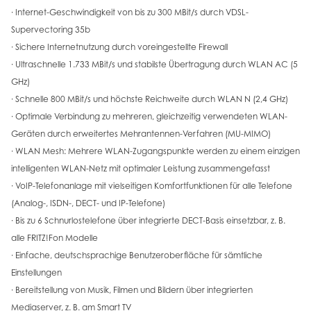
· Internet-Geschwindigkeit von bis zu 300 MBit/s durch VDSL-
Supervectoring 35b
· Sichere Internetnutzung durch voreingestellte Firewall
· Ultraschnelle 1.733 MBit/s und stabilste Übertragung durch WLAN AC (5
GHz)
· Schnelle 800 MBit/s und höchste Reichweite durch WLAN N (2,4 GHz)
· Optimale Verbindung zu mehreren, gleichzeitig verwendeten WLAN-
Geräten durch erweitertes Mehrantennen-Verfahren (MU-MIMO)
· WLAN Mesh: Mehrere WLAN-Zugangspunkte werden zu einem einzigen
intelligenten WLAN-Netz mit optimaler Leistung zusammengefasst
· VoIP-Telefonanlage mit vielseitigen Komfortfunktionen für alle Telefone
(Analog-, ISDN-, DECT- und IP-Telefone)
· Bis zu 6 Schnurlostelefone über integrierte DECT-Basis einsetzbar, z. B.
alle FRITZ!Fon Modelle
· Einfache, deutschsprachige Benutzeroberfläche für sämtliche
Einstellungen
· Bereitstellung von Musik, Filmen und Bildern über integrierten
Mediaserver, z. B. am Smart TV