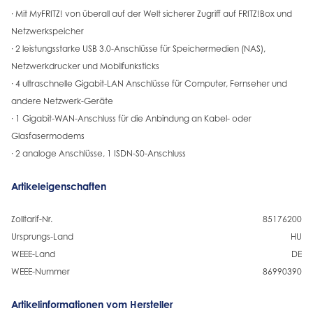
· Mit MyFRITZ! von überall auf der Welt sicherer Zugriff auf FRITZ!Box und
Netzwerkspeicher
· 2 leistungsstarke USB 3.0-Anschlüsse für Speichermedien (NAS),
Netzwerkdrucker und Mobilfunksticks
· 4 ultraschnelle Gigabit-LAN Anschlüsse für Computer, Fernseher und
andere Netzwerk-Geräte
· 1 Gigabit-WAN-Anschluss für die Anbindung an Kabel- oder
Glasfasermodems
· 2 analoge Anschlüsse, 1 ISDN-S0-Anschluss
Artikeleigenschaften
Zolltarif-Nr.
85176200
Ursprungs-Land
HU
WEEE-Land
DE
WEEE-Nummer
86990390
Artikelinformationen vom Hersteller