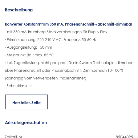
Beschreibung
Konverter Konstantstrom 350 mA, Phasenanschnitt-/abschnitt-dimmbar
- mit 350 mA-Brumberg-Steckverbindungen für Plug & Play
· Primärspannung: 220-240 V AC, Frequenz: 50-60 Hz
· Ausgangsleitung: 150 mm
· Messpunkt (tc): max. 85 °C
· inkl. Zugentlastung, nicht geeignet für dim2warm-Technologie, dimmbar
über Phasenanschitt oder Phasenabschnitt, Dimmbereich 10-100 %
(abhängig vom verwendeten Phasendimmer)
· Schutzklasse: II
Hersteller-Seite
Artikeleigenschaften
Zolltarif-Nr.
85044095