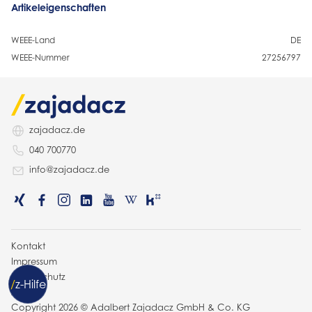
Artikeleigenschaften
WEEE-Land
DE
WEEE-Nummer
27256797
zajadacz.de
040 700770
info@zajadacz.de
Kontakt
Impressum
Datenschutz
/
z
-Hilfe
AGB
Copyright 2026 © Adalbert Zajadacz GmbH & Co. KG