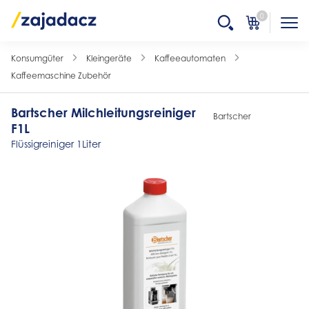
0
Konsumgüter
Kleingeräte
Kaffeeautomaten
Kaffeemaschine Zubehör
Bartscher Milchleitungsreiniger
Bartscher
F1L
Flüssigreiniger 1Liter