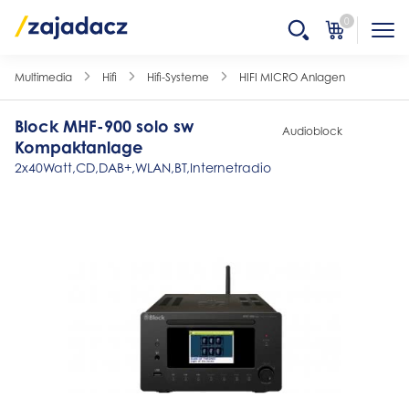
0
Multimedia
Hifi
Hifi-Systeme
HIFI MICRO Anlagen
Block MHF-900 solo sw
Audioblock
Kompaktanlage
2x40Watt,CD,DAB+,WLAN,BT,Internetradio