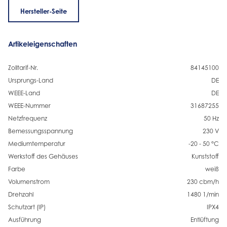
Hersteller-Seite
Artikeleigenschaften
Zolltarif-Nr.
84145100
Ursprungs-Land
DE
WEEE-Land
DE
WEEE-Nummer
31687255
Netzfrequenz
50 Hz
Bemessungsspannung
230 V
Mediumtemperatur
-20 - 50 °C
Werkstoff des Gehäuses
Kunststoff
Farbe
weiß
Volumenstrom
230 cbm/h
Drehzahl
1480 1/min
Schutzart (IP)
IPX4
Ausführung
Entlüftung