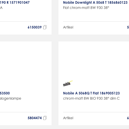
t 190 R 1571901047
Nobile Downlight A 5068 T 1856860123
mA
Flat chrom-matt 8W 930 38°
6150039
Artikel
153500
Nobile A 5068Q T Flat 1869005123
Halogenlampe
chrom-matt 8W BIO 930 38° dim C
5804474
Artikel