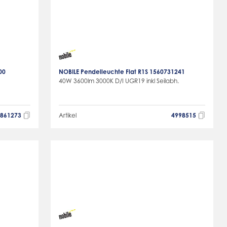
00
NOBILE Pendelleuchte Flat R1S 1560731241
40W 3600lm 3000K D/I UGR19 inkl Seilabh.
5861273
Artikel
4998515