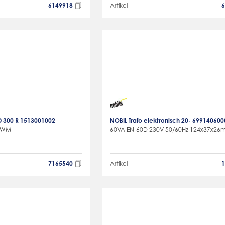
6149918
Artikel
D 300 R 1513001002
NOBIL Trafo elektronisch 20- 699140600
 BWM
60VA EN-60D 230V 50/60Hz 124x37x2
7165540
Artikel