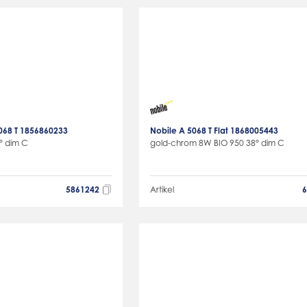
068 T 1856860233
Nobile A 5068 T Flat 1868005443
° dim C
gold-chrom 8W BIO 950 38° dim C
5861242
Artikel