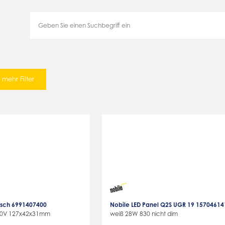
mehr Filter
nisch 6991407400
Nobile LED Panel Q2S UGR 19 15704614
30V 127x42x31mm
weiß 28W 830 nicht dim