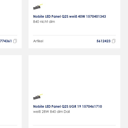
Nobile LED Panel Q2S weiß 40W 1570401343
840 nicht dim
6774361
Artikel
5612423
Nobile LED Panel Q2S UGR 19 1570461710
weiß 28W 840 dim Dali