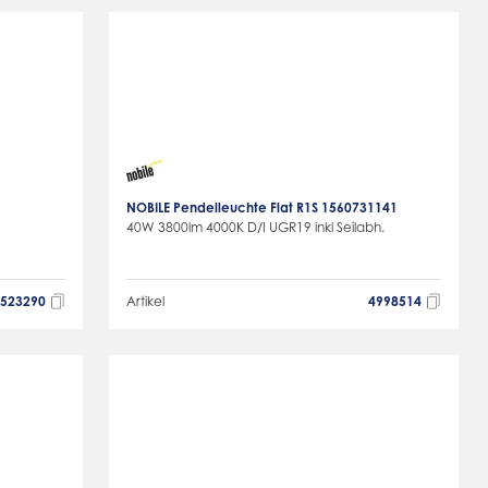
NOBILE Pendelleuchte Flat R1S 1560731141
40W 3800lm 4000K D/I UGR19 inkl Seilabh.
6523290
Artikel
4998514