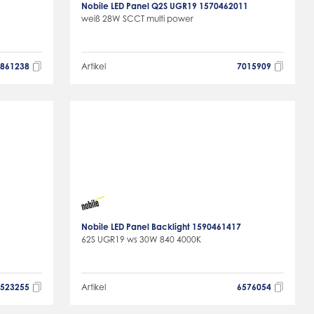
Nobile LED Panel Q2S UGR19 1570462011
weiß 28W SCCT multi power
5861238
Artikel
7015909
Nobile LED Panel Backlight 1590461417
62S UGR19 ws 30W 840 4000K
6523255
Artikel
6576054