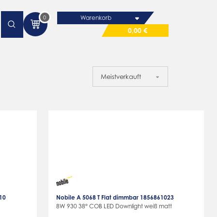
0
Warenkorb
0,00 €
10
Nobile A 5068 T Flat dimmbar 1856861023
8W 930 38° COB LED Downlight weiß matt