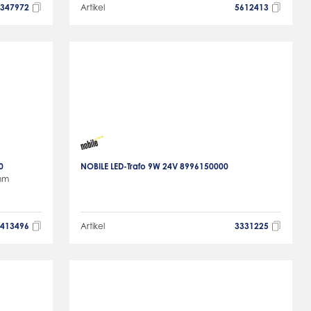
6347972
Artikel
5612413
0
NOBILE LED-Trafo 9W 24V 8996150000
6mm
1413496
Artikel
3331225