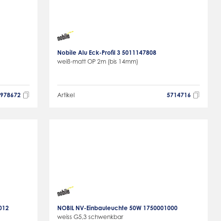
Nobile Alu Eck-Profil 3 5011147808
weiß-matt OP 2m (bis 14mm)
3978672
Artikel
5714716
012
NOBIL NV-Einbauleuchte 50W 1750001000
weiss G5,3 schwenkbar