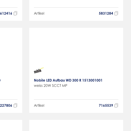
5612416
Artikel
5831284
0
Nobile LED Aufbau WD 300 R 1513001001
weiss 20W SCCT MP
3227806
Artikel
7165539