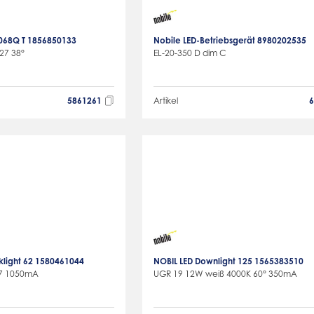
5068Q T 1856850133
Nobile LED-Betriebsgerät 8980202535
27 38°
EL-20-350 D dim C
5861261
Artikel
klight 62 1580461044
NOBIL LED Downlight 125 1565383510
7 1050mA
UGR 19 12W weiß 4000K 60° 350mA