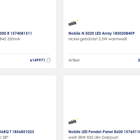
t 300 R 1574081511
Nobile N 5020 LED Array 1850208409
 840 350mA
nickel-gebürstet 3,3W warmweiß
6149971
Artikel
5068Q T 1856851023
Nobile LED Pendel-Panel R600 1576011
0 38°
weiß 38W 830 dim Dali/push