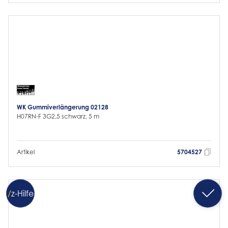
WK Gummiverlängerung 02128
H07RN-F 3G2,5 schwarz, 5 m
Artikel
5704527
/
z
-Hilfe