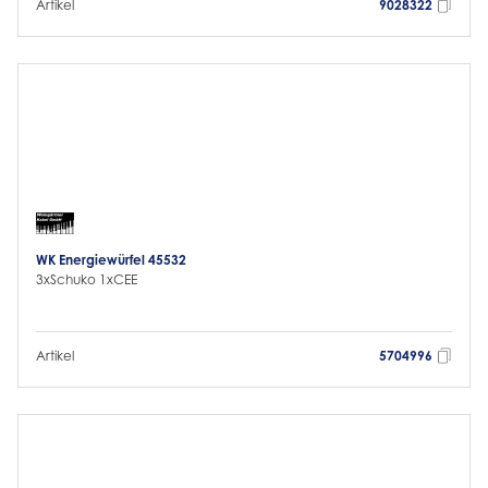
Artikel
9028322
WK Energiewürfel 45532
3xSchuko 1xCEE
Artikel
5704996