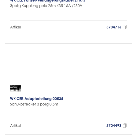
WK CEE Panzer-Verlängerungskabel 21075
3polig Kupplung gelb 25m K35 16A /230V
Artikel
5704716
WK CEE-Adapterleitung 00535
Schukostecker 3 polig 0,5m
Artikel
5704493