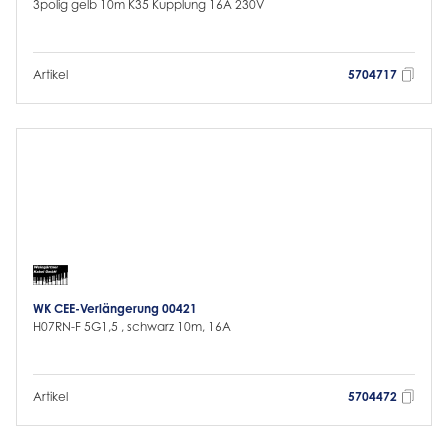
3polig gelb 10m K35 Kupplung 16A 230V
Artikel
5704717
WK CEE-Verlängerung 00421
H07RN-F 5G1,5 , schwarz 10m, 16A
Artikel
5704472