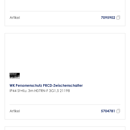
Artikel
7095902
WK Personenschutz PRCD-Zwischenschalter
IP44 St+Ku. 3m H07RN-F 3G1,5 21198
Artikel
5704781