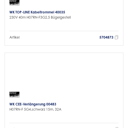
WK TOP-LINE Kabeltrommel 40035
230V 40m H07RN-F3G2,5 Bügelgestell
Artikel
5704873
WK CEE-Verlängerung 00483
H07RN-F 5G4,schwarz 15m, 32A