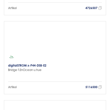
Artikel
4726507
digitalSTROM x-P44-DSB-E2
Bridge f.EnOcean u.hue
Artikel
5116500