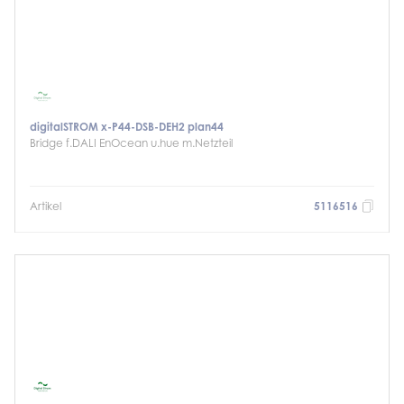
digitalSTROM x-P44-DSB-DEH2 plan44
Bridge f.DALI EnOcean u.hue m.Netzteil
Artikel
5116516