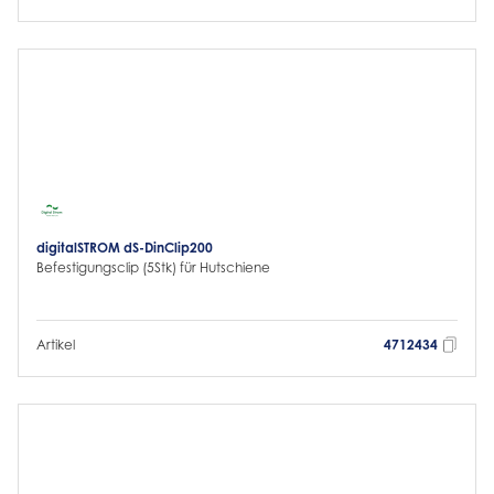
digitalSTROM dS-DinClip200
Befestigungsclip (5Stk) für Hutschiene
Artikel
4712434