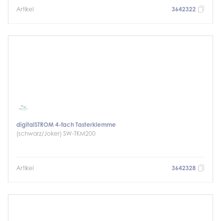
Artikel
3642322
digitalSTROM 4-fach Tasterklemme
(schwarz/Joker) SW-TKM200
Artikel
3642328