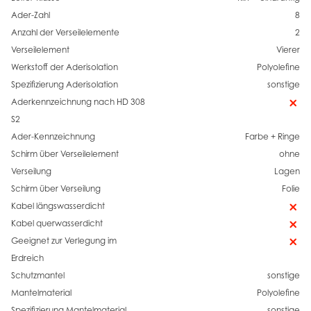
Ader-Zahl
8
Anzahl der Verseilelemente
2
Verseilelement
Vierer
Werkstoff der Aderisolation
Polyolefine
Spezifizierung Aderisolation
sonstige
Aderkennzeichnung nach HD 308
S2
Ader-Kennzeichnung
Farbe + Ringe
Schirm über Verseilelement
ohne
Verseilung
Lagen
Schirm über Verseilung
Folie
Kabel längswasserdicht
Kabel querwasserdicht
Geeignet zur Verlegung im
Erdreich
Schutzmantel
sonstige
Mantelmaterial
Polyolefine
Spezifizierung Mantelmaterial
sonstige