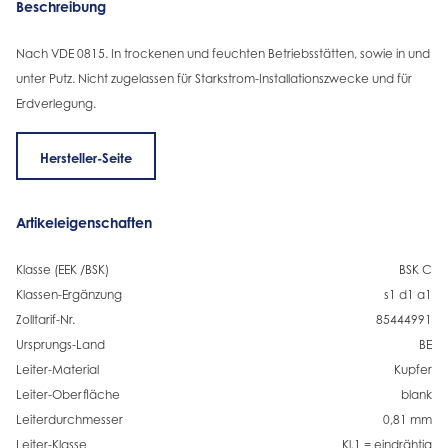
Beschreibung
Nach VDE 0815. In trockenen und feuchten Betriebsstätten, sowie in und
unter Putz. Nicht zugelassen für Starkstrom-Installationszwecke und für
Erdverlegung.
Hersteller-Seite
Artikeleigenschaften
Klasse (EEK /BSK)
BSK C
Klassen-Ergänzung
s1 d1 a1
Zolltarif-Nr.
85444991
Ursprungs-Land
BE
Leiter-Material
Kupfer
Leiter-Oberfläche
blank
Leiterdurchmesser
0,81 mm
Leiter-Klasse
Kl.1 = eindrähtig