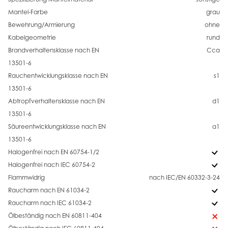
Mantel-Farbe
grau
Bewehrung/Armierung
ohne
Kabelgeometrie
rund
Brandverhaltensklasse nach EN
Cca
13501-6
Rauchentwicklungsklasse nach EN
s1
13501-6
Abtropfverhaltensklasse nach EN
d1
13501-6
Säureentwicklungsklasse nach EN
a1
13501-6
Halogenfrei nach EN 60754-1/2
Halogenfrei nach IEC 60754-2
Flammwidrig
nach IEC/EN 60332-3-24
Raucharm nach EN 61034-2
Raucharm nach IEC 61034-2
Ölbeständig nach EN 60811-404