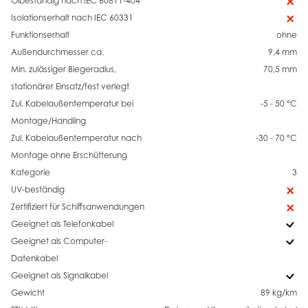
Ölbeständig nach IEC 60811-404
Isolationserhalt nach IEC 60331
Funktionserhalt
ohne
Außendurchmesser ca.
9,4 mm
Min. zulässiger Biegeradius,
70,5 mm
stationärer Einsatz/fest verlegt
Zul. Kabelaußentemperatur bei
-5 - 50 °C
Montage/Handling
Zul. Kabelaußentemperatur nach
-30 - 70 °C
Montage ohne Erschütterung
Kategorie
3
UV-beständig
Zertifiziert für Schiffsanwendungen
Geeignet als Telefonkabel
Geeignet als Computer-
Datenkabel
Geeignet als Signalkabel
Gewicht
89 kg/km