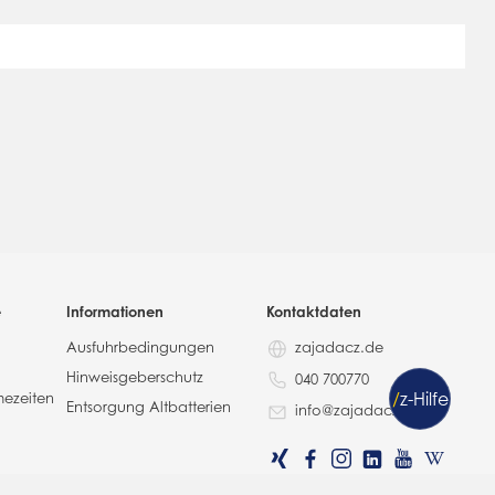
e
Informationen
Kontaktdaten
Ausfuhrbedingungen
zajadacz.de
Hinweisgeberschutz
040 700770
/
z
-Hilfe
mezeiten
Entsorgung Altbatterien
info@zajadacz.de