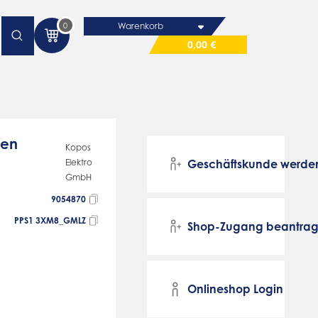
0
Warenkorb
0,00 €
sen
Kopos
Elektro
Geschäftskunde werde
GmbH
9054870
PPS1 3XM8_GMLZ
Shop-Zugang beantra
Onlineshop Login