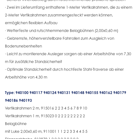
· Zwei im Lieferumfang enthaltene 1-Meter Vertikalrahmen, die zu einem
2-Meter Vertikalrahmen zusammengesteckt werden können,
ermöglichen flexiblen Aufbau
· Wetterfeste und rutschhemmende Belagbühnen (2,00x0,60 m)
· Gebremste, höhenverstellbare Fahrrollen zum Ausgleich von
Bodenunebenheiten
· Leicht zu montierende Ausleger sorgen ab einer Arbeitshöhe von 7,30
m für zusätzliche Standsicherheit
· Optimale Standsicherheit durch hochfeste Stahl-Traverse ab einer
Arbeitshöhe von 4,30 m
Type: 940100 940117 940124 940131 940148 940155 940162 940179
940186 940193
Vertikalrahmen 2 m, 915016 2 2 3 4 5 6 7 8 9 10
Vertikalrahmen 1 m, 915023 0 2 2 2 2 2 2 2 2 2
Belagbühne
mit Luke 2,00x0,60 m, 911001 1 1 2 2 3 3 4 4 5 5