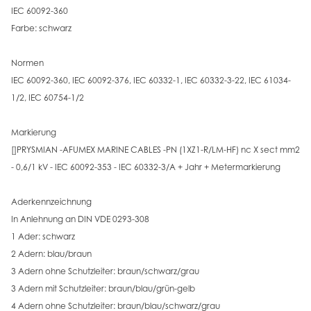
IEC 60092-360
Farbe: schwarz
Normen
IEC 60092-360, IEC 60092-376, IEC 60332-1, IEC 60332-3-22, IEC 61034-
1/2, IEC 60754-1/2
Markierung
[]PRYSMIAN -AFUMEX MARINE CABLES -PN (1XZ1-R/LM-HF) nc X sect mm2
- 0,6/1 kV - IEC 60092-353 - IEC 60332-3/A + Jahr + Metermarkierung
Aderkennzeichnung
In Anlehnung an DIN VDE 0293-308
1 Ader: schwarz
2 Adern: blau/braun
3 Adern ohne Schutzleiter: braun/schwarz/grau
3 Adern mit Schutzleiter: braun/blau/grün-gelb
4 Adern ohne Schutzleiter: braun/blau/schwarz/grau