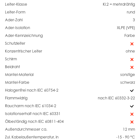
Leiter-Klasse
Kl.2 = mehrdrähtig
Leiter-Form
rund
Ader-Zahl
3
Ader-Isolation
XLPE (VPE)
Ader-Kennzeichnung
Farbe
Schutzleiter
Konzentrischer Leiter
ohne
Schirm
Beidraht
Mantel-Material
sonstige
Mantel-Farbe
schwarz
Halogenfrei nach IEC 60754-2
Flammwidrig
nach IEC 60332-3-22
Raucharm nach IEC 61034-2
Isolationserhalt nach IEC 60331
Ölbeständig nach IEC 60811-404
Außendurchmesser ca.
12 mm
Zul. Kabelaußentemperatur, in
-15 - 90 °C