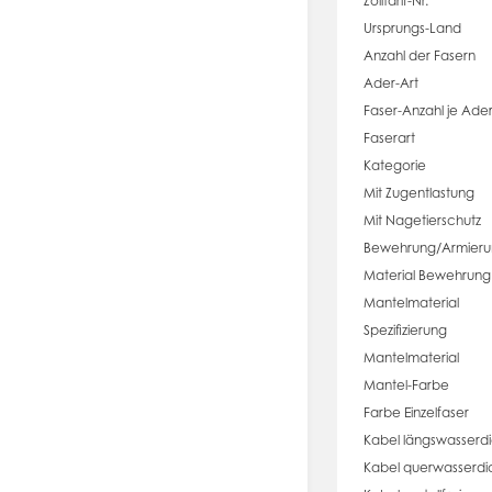
Zolltarif-Nr.
Ursprungs-Land
Anzahl der Fasern
Ader-Art
Faser-Anzahl je Ade
Faserart
Kategorie
Mit Zugentlastung
Mit Nagetierschutz
Bewehrung/Armieru
Material Bewehrung
Mantelmaterial
Spezifizierung
Mantelmaterial
Mantel-Farbe
Farbe Einzelfaser
Kabel längswasserdi
Kabel querwasserdi