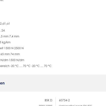
s2,d1,a1
… 24
6,5 mm 7,4 mm
5 kg/km
eit 1500 N 2500 N
us 65 mm 74 mm
00 N/dm 1500 N/dm
ereich -20 °C … 70 °C -20 °C … 70 °C
ten
BSK D
60754-2