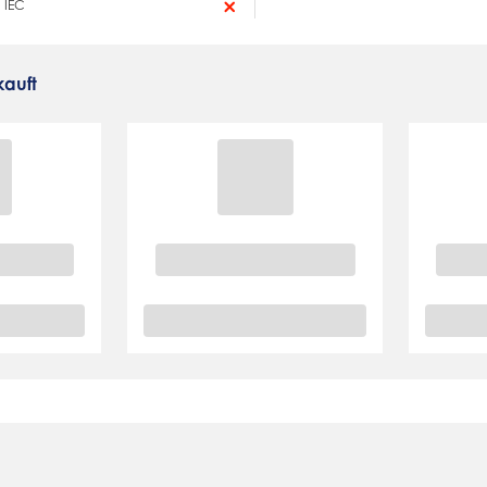
 IEC
auft