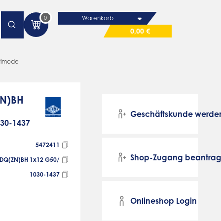
0
Warenkorb
0,00 €
ltimode
ZN)BH
Geschäftskunde werde
030-1437
5472411
Shop-Zugang beantra
DQ(ZN)BH 1x12 G50/
1030-1437
Onlineshop Login