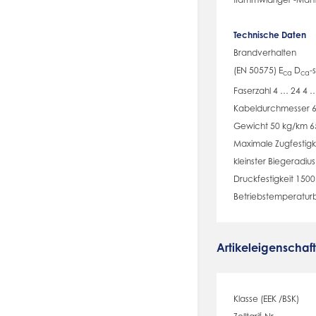
Technische Daten
Brandverhalten
(EN 50575) E
D
-
ca
ca
Faserzahl 4 … 24 4 
Kabeldurchmesser 
Gewicht 50 kg/km 6
Maximale Zugfestigk
kleinster Biegeradi
Druckfestigkeit 15
Betriebstemperaturb
Artikeleigenschaf
Klasse (EEK /BSK)