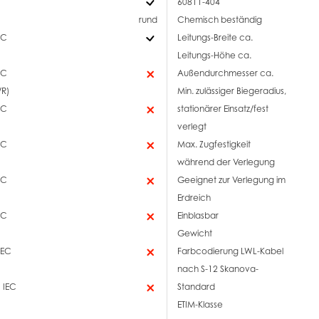
60811-404
rund
Chemisch beständig
EC
Leitungs-Breite ca.
Leitungs-Höhe ca.
EC
Außendurchmesser ca.
/R)
Min. zulässiger Biegeradius,
EC
stationärer Einsatz/fest
verlegt
EC
Max. Zugfestigkeit
während der Verlegung
EC
Geeignet zur Verlegung im
Erdreich
EC
Einblasbar
Gewicht
IEC
Farbcodierung LWL-Kabel
nach S-12 Skanova-
 IEC
Standard
ETIM-Klasse