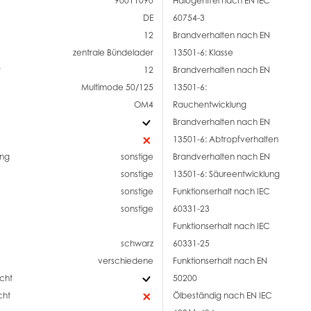
90011090
Halogenfrei nach EN IEC
DE
60754-3
12
Brandverhalten nach EN
zentrale Bündelader
13501-6: Klasse
r
12
Brandverhalten nach EN
Multimode 50/125
13501-6:
OM4
Rauchentwicklung
Brandverhalten nach EN
13501-6: Abtropfverhalten
ng
sonstige
Brandverhalten nach EN
sonstige
13501-6: Säureentwicklung
sonstige
Funktionserhalt nach IEC
sonstige
60331-23
Funktionserhalt nach IEC
schwarz
60331-25
verschiedene
Funktionserhalt nach EN
cht
50200
cht
Ölbeständig nach EN IEC