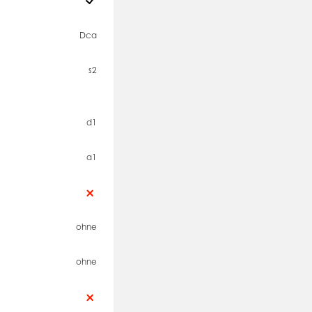
Dca
s2
d1
a1
ohne
ohne