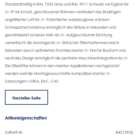
Standardmäßig in RAL 7035 Grau und RAL 9011 Schwarz verfügbar<br
/>- IP-54-Schutz, geschlossener Rahmen verhindert das Eindringen
ungefilterter Luft<br />- Patentierter werkzeugloser 4-Ecken-
Schnappmechanismus ermöglicht den Einbau in Sekunden und
gewährleistet sicheren Halt.<br />- Aufgeschäumte Dichtung
vereinfacht die Montage<br />- Einfacher Filtermattenwechsel in
Sekunden durch optimierten Frontdeckel<br />- Flache Bauform und
neutrales Design ermöglicht die perfekte Maschinenintegration<br />-
Die Filterlüfter können in den meisten Applikationen nachgerüstet
werden weil die Montageausschnitte kompatibel sind<br />-
Zulassungen: cURus, EAC, CAS
Hersteller-Seite
Artikeleigenschaften
Zolltarif-Nr.
84213925