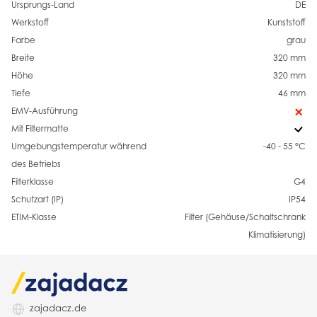
Ursprungs-Land
DE
Werkstoff
Kunststoff
Farbe
grau
Breite
320 mm
Höhe
320 mm
Tiefe
46 mm
EMV-Ausführung
Mit Filtermatte
Umgebungstemperatur während
-40 - 55 °C
des Betriebs
Filterklasse
G4
Schutzart (IP)
IP54
ETIM-Klasse
Filter (Gehäuse/Schaltschrank
Klimatisierung)
zajadacz.de