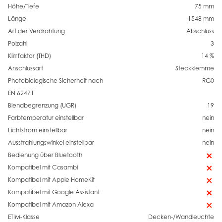
Höhe/Tiefe
75 mm
Länge
1548 mm
Art der Verdrahtung
Abschluss
Polzahl
3
Klirrfaktor (THD)
14 %
Anschlussart
Steckklemme
Photobiologische Sicherheit nach
RG0
EN 62471
Blendbegrenzung (UGR)
19
Farbtemperatur einstellbar
nein
Lichtstrom einstellbar
nein
Ausstrahlungswinkel einstellbar
nein
Bedienung über Bluetooth
Kompatibel mit Casambi
Kompatibel mit Apple HomeKit
Kompatibel mit Google Assistant
Kompatibel mit Amazon Alexa
ETIM-Klasse
Decken-/Wandleuchte