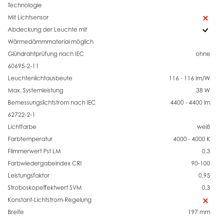
Technologie
Mit Lichtsensor
Abdeckung der Leuchte mit
Wärmedämmmaterial möglich
Glühdrahtprüfung nach IEC
ohne
60695-2-11
Leuchtenlichtausbeute
116 - 116 lm/W
Max. Systemleistung
38 W
Bemessungslichtstrom nach IEC
4400 - 4400 lm
62722-2-1
Lichtfarbe
weiß
Farbtemperatur
4000 - 4000 K
Flimmerwert Pst LM
0,3
Farbwiedergabeindex CRI
90-100
Leistungsfaktor
0,95
Stroboskopeffektwert SVM
0,3
Konstant-Lichtstrom-Regelung
Breite
197 mm