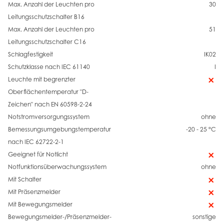
Max. Anzahl der Leuchten pro
30
Leitungsschutzschalter B16
Max. Anzahl der Leuchten pro
51
Leitungsschutzschalter C16
Schlagfestigkeit
IK02
Schutzklasse nach IEC 61140
I
Leuchte mit begrenzter
Oberflächentemperatur "D-
Zeichen" nach EN 60598-2-24
Notstromversorgungssystem
ohne
Bemessungsumgebungstemperatur
-20 - 25 °C
nach IEC 62722-2-1
Geeignet für Notlicht
Notfunktionsüberwachungssystem
ohne
Mit Schalter
Mit Präsenzmelder
Mit Bewegungsmelder
Bewegungsmelder-/Präsenzmelder-
sonstige