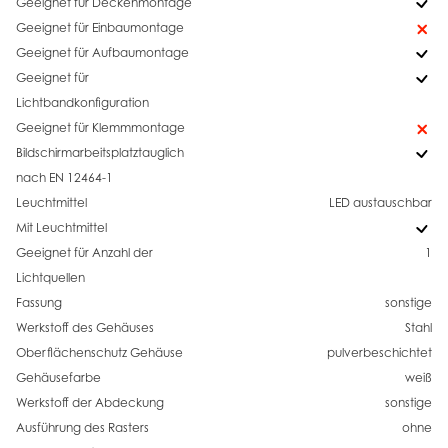
Geeignet für Deckenmontage
Geeignet für Einbaumontage
Geeignet für Aufbaumontage
Geeignet für
Lichtbandkonfiguration
Geeignet für Klemmmontage
Bildschirmarbeitsplatztauglich
nach EN 12464-1
Leuchtmittel
LED austauschbar
Mit Leuchtmittel
Geeignet für Anzahl der
1
Lichtquellen
Fassung
sonstige
Werkstoff des Gehäuses
Stahl
Oberflächenschutz Gehäuse
pulverbeschichtet
Gehäusefarbe
weiß
Werkstoff der Abdeckung
sonstige
Ausführung des Rasters
ohne