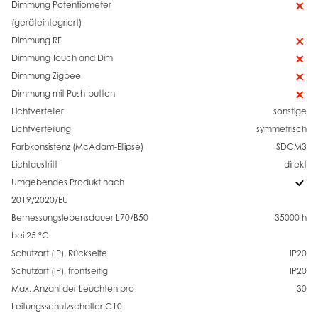
Dimmung Potentiometer
(geräteintegriert)
Dimmung RF
Dimmung Touch and Dim
Dimmung Zigbee
Dimmung mit Push-button
Lichtverteiler
sonstige
Lichtverteilung
symmetrisch
Farbkonsistenz (McAdam-Ellipse)
SDCM3
Lichtaustritt
direkt
Umgebendes Produkt nach
2019/2020/EU
Bemessungslebensdauer L70/B50
35000 h
bei 25 °C
Schutzart (IP), Rückseite
IP20
Schutzart (IP), frontseitig
IP20
Max. Anzahl der Leuchten pro
30
Leitungsschutzschalter C10