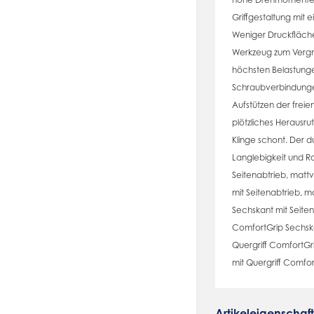
Griffgestaltung mit
Weniger Druckfläch
Werkzeug zum Vergnü
höchsten Belastunge
Schraubverbindungen
Aufstützen der freien
plötzliches Herausr
Klinge schont. Der
Langlebigkeit und Rob
Seitenabtrieb, mattv
mit Seitenabtrieb, m
Sechskant mit Seiten
ComfortGrip Sechskan
Quergriff ComfortGri
mit Quergriff Comfo
Artikeleigenschaf