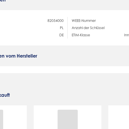
82054000
WEEE-Nummer
PL
Anzahl der Schlüssel
DE
ETIM-Klasse
In
en vom Hersteller
auft