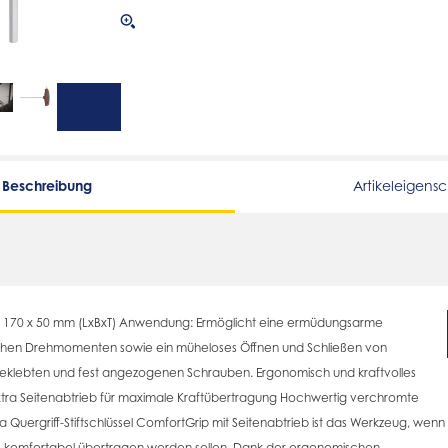
Beschreibung
Artikeleigens
x 170 x 50 mm (LxBxT) Anwendung: Ermöglicht eine ermüdungsarme
hen Drehmomenten sowie ein müheloses Öffnen und Schließen von
geklebten und fest angezogenen Schrauben. Ergonomisch und kraftvolles
tra Seitenabtrieb für maximale Kraftübertragung Hochwertig verchromte
Quergriff-Stiftschlüssel ComfortGrip mit Seitenabtrieb ist das Werkzeug, wenn
omfortabel übertragen werden sollen. Dank der ergonomischen