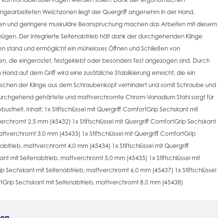
 eingearbeiteten Weichzonen liegt der Quergriff angenehm in der Hand.
en und geringere muskuläre Beanspruchung machen das Arbeiten mit diesem
gen. Der integrierte Seitenabtrieb hält dank der durchgehenden Klinge
n stand und ermöglicht ein müheloses Öffnen und Schließen von
, die eingerostet, festgeklebt oder besonders fest angezogen sind. Durch
 Hand auf dem Griff wird eine zusätzliche Stabilisierung erreicht, die ein
utschen der Klinge aus dem Schraubenkopf verhindert und somit Schraube und
 durchgehend gehärtete und mattverchromte Chrom-Vanadium Stahl sorgt für
ustheit. Inhalt: 1x Stiftschlüssel mit Quergriff ComfortGrip Sechskant mit
erchromt 2,5 mm (45432) 1x Stiftschlüssel mit Quergriff ComfortGrip Sechskant
attverchromt 3,0 mm (45433) 1x Stiftschlüssel mit Quergriff ComfortGrip
abtrieb, mattverchromt 4,0 mm (45434) 1x Stiftschlüssel mit Quergriff
t mit Seitenabtrieb, mattverchromt 5,0 mm (45435) 1x Stiftschlüssel mit
p Sechskant mit Seitenabtrieb, mattverchromt 6,0 mm (45437) 1x Stiftschlüssel
rtGrip Sechskant mit Seitenabtrieb, mattverchromt 8,0 mm (45438)
ten