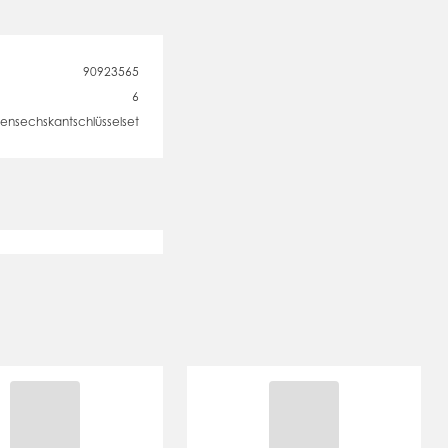
90923565
6
nensechskantschlüsselset