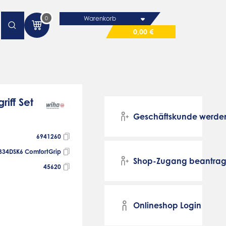
0
Warenkorb
0,00 €
riff Set
Geschäftskunde werde
6941260
334DSK6 ComfortGrip
Shop-Zugang beantra
45620
Onlineshop Login