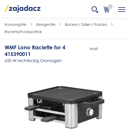
0
Konsumgüter
Kleingeräte
Backen / Grillen / Toasten
Raclette/Fondue/Wok
WMF Lono Raclette for 4
WMF
415390011
650 W rechteckig Cromagan