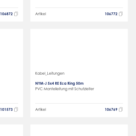
106872
Artikel
106772
Kabel_Leitungen
NYM-J 5x4 RE Eca Ring 50m
PVC Mantelleitung mit Schutzleiter
101573
Artikel
106769