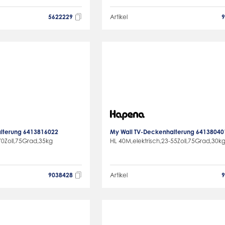
5622229
Artikel
lterung 6413816022
My Wall TV-Deckenhalterung 64138040
70Zoll,75Grad,35kg
HL 40M,elektrisch,23-55Zoll,75Grad,30k
9038428
Artikel