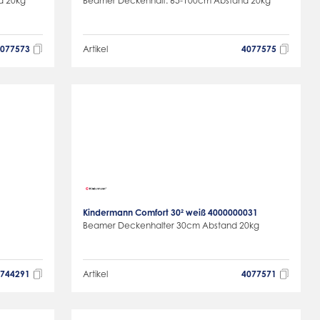
d 20kg
Beamer Deckenhalt. 65-100cm Abstand 20kg
4077573
Artikel
4077575
Kindermann Comfort 30² weiß 4000000031
Beamer Deckenhalter 30cm Abstand 20kg
6744291
Artikel
4077571