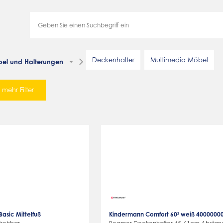
Deckenhalter
Multimedia Möbel
el und Halterungen
mehr Filter
asic Mittelfuß
Kindermann Comfort 60² weiß 4000000