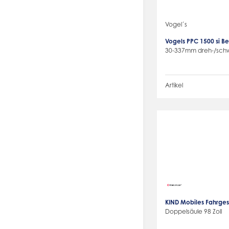
Vogel´s
Vogels PPC 1500 si 
30-337mm dreh-/sch
Artikel
KIND Mobiles Fahrges
Doppelsäule 98 Zoll