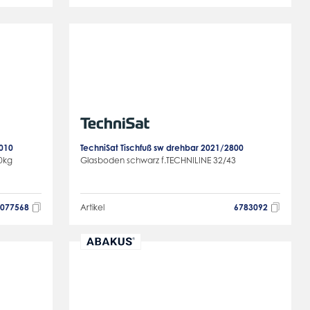
0010
TechniSat Tischfuß sw drehbar 2021/2800
0kg
Glasboden schwarz f.TECHNILINE 32/43
4077568
Artikel
6783092