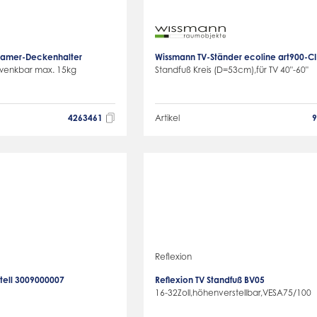
Beamer-Deckenhalter
Wissmann TV-Ständer ecoline art900-CI
wenkbar max. 15kg
Standfuß Kreis (D=53cm),für TV 40"-60"
4263461
Artikel
Reflexion
tell 3009000007
Reflexion TV Standfuß BV05
16-32Zoll,höhenverstellbar,VESA75/100