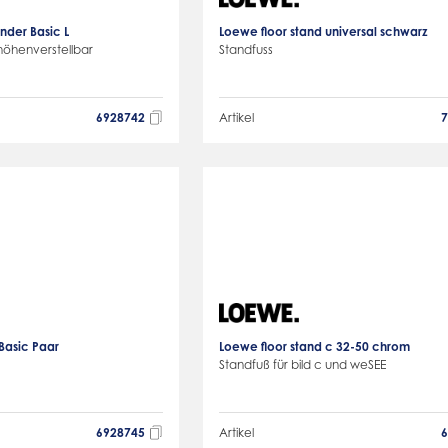
der Basic L
Loewe floor stand universal schwarz
höhenverstellbar
Standfuss
6928742
Artikel
Basic Paar
Loewe floor stand c 32-50 chrom
Standfuß für bild c und weSEE
6928745
Artikel