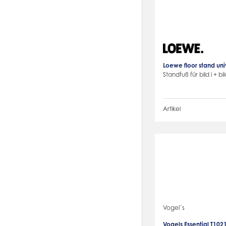
Loewe floor stand uni
Standfuß für bild i + bil
Artikel
Vogel´s
Vogels Essential T10