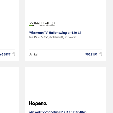
r
Wissmann TV-Halter swing art120-ST
für TV 40"-65",Stahl matt, schwarz
4655897
Artikel
9032151
My Wall TV-Standfuß HP 2 B 6311804040