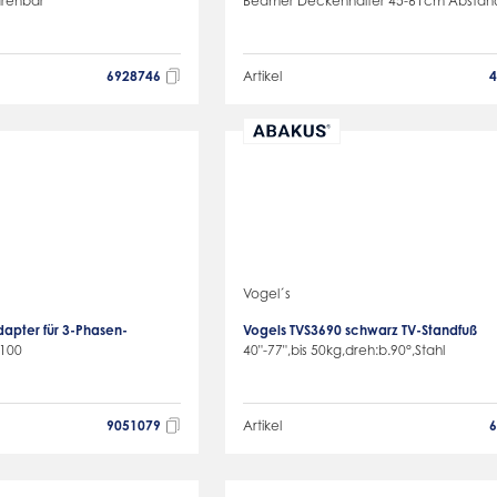
drehbar
Beamer Deckenhalter 45-61cm Abstan
6928746
Artikel
Vogel´s
apter für 3-Phasen-
Vogels TVS3690 schwarz TV-Standfuß
 100
40"-77",bis 50kg,dreh:b.90°,Stahl
9051079
Artikel