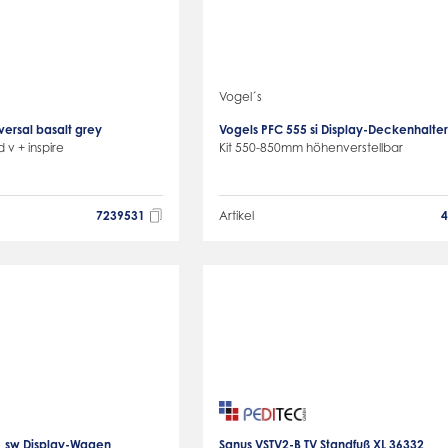
Vogel´s
versal basalt grey
Vogels PFC 555 si Display-Deckenhalte
d v + inspire
Kit 550-850mm höhenverstellbar
7239531
Artikel
21 sw Display-Wagen
Sanus VSTV2-B TV Standfuß XL 36332