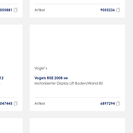
9055881
Artikel
9055236
Vogel´s
12
Vogels RISE 2008 sw
g
Motorisierter Display Lift Boden/Wand 80
9047445
Artikel
6897294