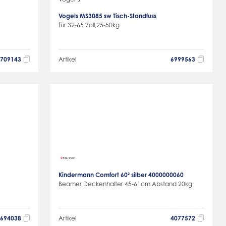
Vogels MS3085 sw Tisch-Standfuss
für 32-65"Zoll,25-50kg
7709143
Artikel
6999563
Kindermann Comfort 60² silber 4000000060
Beamer Deckenhalter 45-61cm Abstand 20kg
6694038
Artikel
4077572