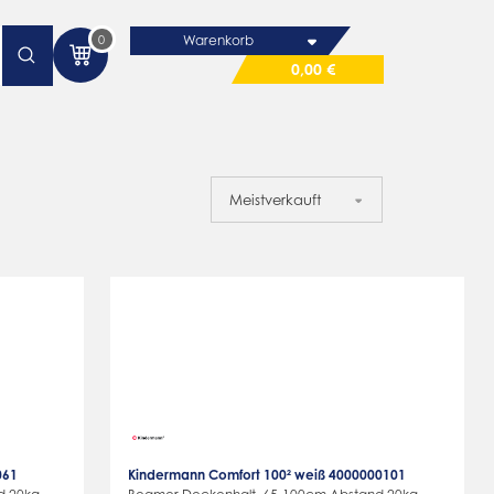
0
Warenkorb
0,00 €
061
Kindermann Comfort 100² weiß 4000000101