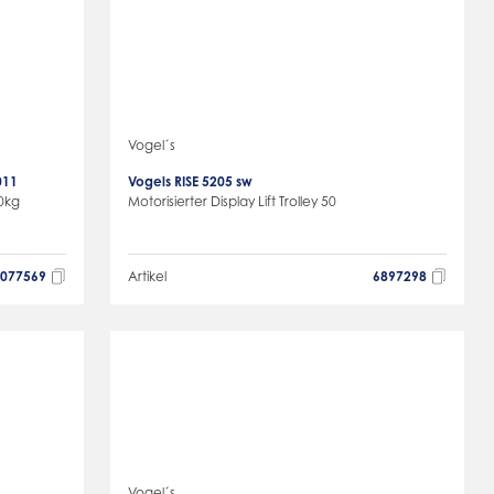
Vogel´s
011
Vogels RISE 5205 sw
0kg
Motorisierter Display Lift Trolley 50
4077569
Artikel
6897298
Vogel´s