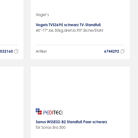
Vogel´s
Vogels TVS3695 schwarz TV-Standfuß
40"-77",bis 50kg,dreh:b.90°,Eiche/Stahl
9032160
Artikel
6744292
Sanus WSSE32-B2 Standfuß Paar schwarz
für Sonos Era 300