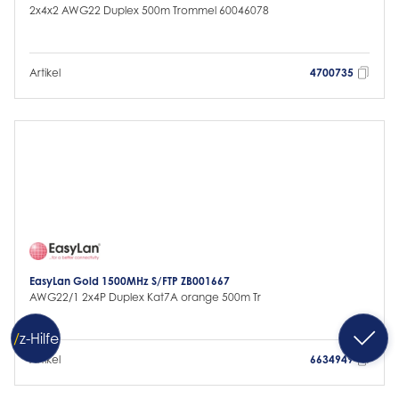
2x4x2 AWG22 Duplex 500m Trommel 60046078
Artikel
4700735
EasyLan Gold 1500MHz S/FTP ZB001667
AWG22/1 2x4P Duplex Kat7A orange 500m Tr
/
z
-Hilfe
Artikel
6634949