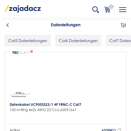
0
Datenleitungen
Cat5 Datenleitungen
Cat6 Datenleitungen
Cat7 Daten
Datenkabel UC900SS23/1 4P FRNC-C Cat7
100 m Ring 4x2x AWG 23 Cca 60091661
Artikel
6339411