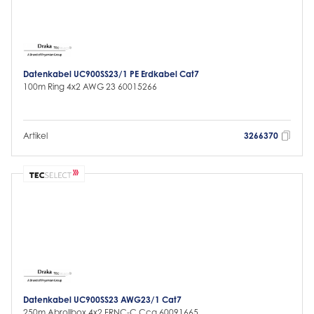
Datenkabel UC900SS23/1 PE Erdkabel Cat7
100m Ring 4x2 AWG 23 60015266
Artikel
3266370
Datenkabel UC900SS23 AWG23/1 Cat7
250m Abrollbox 4x2 FRNC-C Cca 60091665